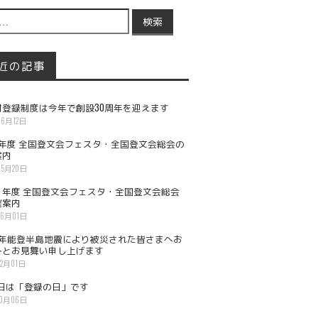
h for:
近の記事
財登録制度は今年で創設30周年を迎えます
06月12日
8年度 全国登文会フェスタ・全国登文会総会の
案内
05月20日
７年度 全国登文会フェスタ・全国登文会総会
催案内
06月01日
6年能登半島地震により被災された皆さまへお
みとお見舞い申し上げます
02月01日
6日は「登録の日」です
10月06日