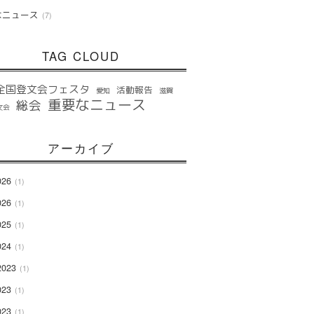
なニュース
7
TAG CLOUD
全国登文会フェスタ
活動報告
愛知
滋賀
重要なニュース
総会
文会
アーカイブ
026
1
026
1
025
1
024
1
2023
1
023
1
023
1