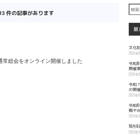
Searc
13 件の記事があります
最
文化
2026年
 通常総会をオンライン開催しました
令和
開催
2026年
令和
の開
2025年
令和
悔や
2024年
10月
2023年