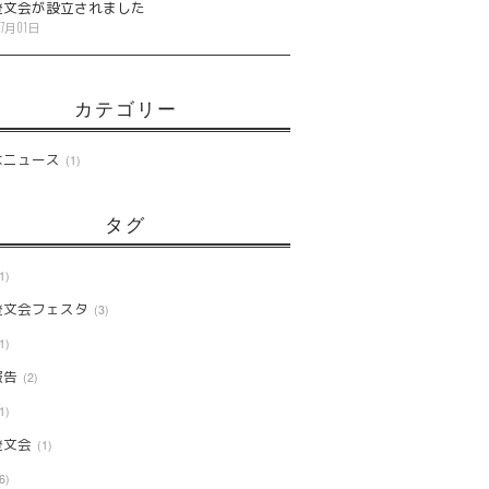
登文会が設立されました
07月01日
カテゴリー
なニュース
1
タグ
1
登文会フェスタ
3
1
報告
2
1
登文会
1
6