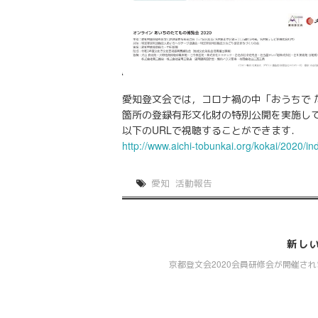
愛知登文会では，コロナ禍の中「おうちで 
箇所の登録有形文化財の特別公開を実施し
以下のURLで視聴することができます．
http://www.aichi-tobunkai.org/kokai/2020/in
愛知
活動報告
新し
京都登文会2020会員研修会が開催さ